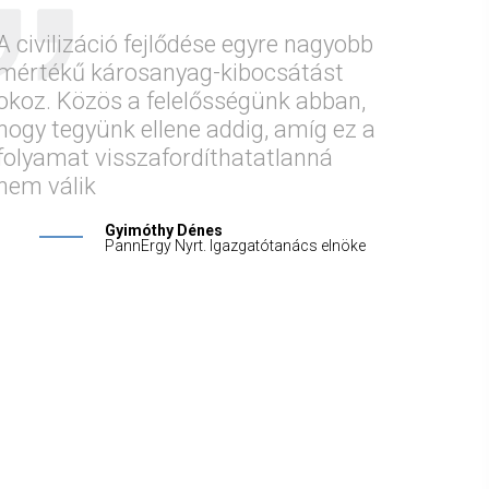
A civilizáció fejlődése egyre nagyobb
mértékű károsanyag-kibocsátást
okoz. Közös a felelősségünk abban,
hogy tegyünk ellene addig, amíg ez a
folyamat visszafordíthatatlanná
nem válik
Gyimóthy Dénes
PannErgy Nyrt. Igazgatótanács elnöke