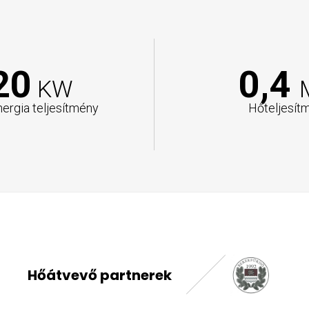
20
0,4
KW
nergia teljesítmény
Hőteljesít
Hőátvevő partnerek