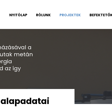
NYITÓLAP
RÓLUNK
PROJEKTEK
BEFEKTETŐ
házásával a
kutak metán
ergia
d az így
 alapadatai