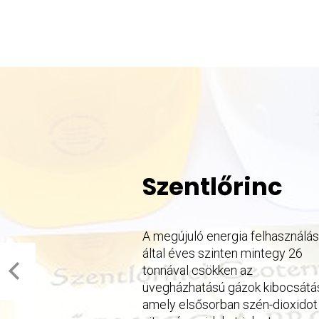
Szentlőrinc
A megújuló energia felhasználá
által éves szinten mintegy 26
tonnával csökken az
üvegházhatású gázok kibocsátá
amely elsősorban szén-dioxidot