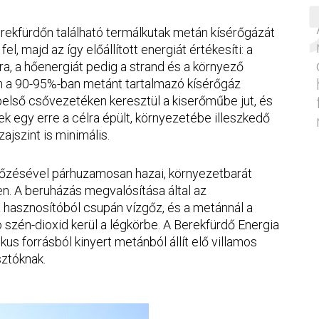
erekfürdőn található termálkutak metán kísérőgázát
el, majd az így előállított energiát értékesíti: a
a, a hőenergiát pedig a strand és a környező
n a 90-95%-ban metánt tartalmazó kísérőgáz
 belső csővezetéken keresztül a kiserőműbe jut, és
ek egy erre a célra épült, környezetébe illeszkedő
ajszint is minimális.
őzésével párhuzamosan hazai, környezetbarát
en. A beruházás megvalósítása által az
 hasznosítóból csupán vízgőz, és a metánnál a
szén-dioxid kerül a légkörbe. A Berekfürdő Energia
us forrásból kinyert metánból állít elő villamos
sztóknak.