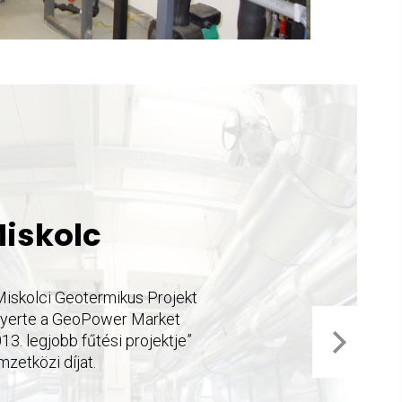
iskolc
Miskolci Geotermikus Projekt
nyerte a GeoPower Market
13. legjobb fűtési projektje”
zetközi díjat.