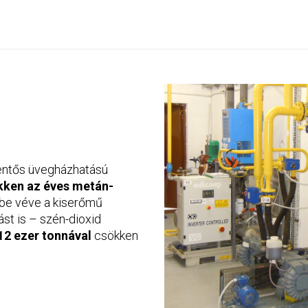
lentős üvegházhatású
kken az éves metán-
mbe véve a kiserőmű
ást is – szén-dioxid
12 ezer tonnával
csökken