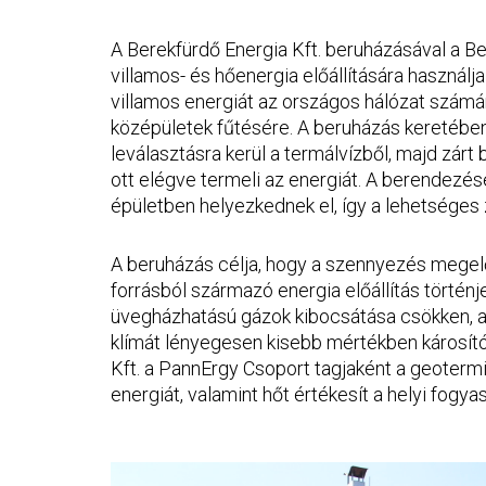
A Berekfürdő Energia Kft. beruházásával a B
villamos- és hőenergia előállítására használja f
villamos energiát az országos hálózat számár
középületek fűtésére. A beruházás keretébe
leválasztásra kerül a termálvízből, majd zárt
ott elégve termeli az energiát. A berendezés
épületben helyezkednek el, így a lehetséges z
A beruházás célja, hogy a szennyezés megel
forrásból származó energia előállítás történj
üvegházhatású gázok kibocsátása csökken, a
klímát lényegesen kisebb mértékben károsító 
Kft. a PannErgy Csoport tagjaként a geotermik
energiát, valamint hőt értékesít a helyi fogya