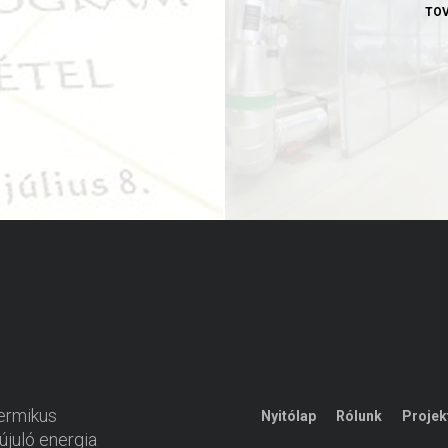
TOV
ermikus
Nyitólap
Rólunk
Projek
újuló energia