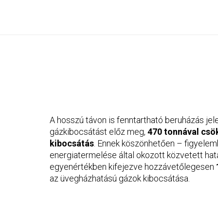
A hosszú távon is fenntartható beruházás je
gázkibocsátást előz meg,
470 tonnával csö
kibocsátás
. Ennek köszönhetően – figyele
energiatermelése által okozott közvetett hat
egyenértékben kifejezve hozzávetőlegesen
az üvegházhatású gázok kibocsátása.