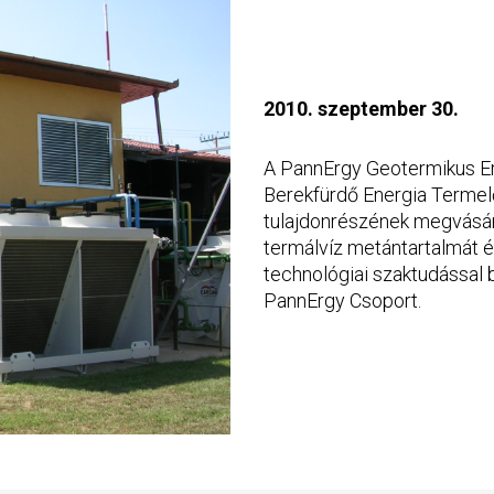
2010. szeptember 30.
A PannErgy Geotermikus Erő
Berekfürdő Energia Termel
tulajdonrészének megvásár
termálvíz metántartalmát 
technológiai szaktudással b
PannErgy Csoport.