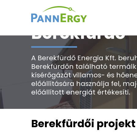
Berekfürdő
A Berekfürdő Energia Kft. beru
Berekfürdőn található termál
kísérőgázát villamos- és hően
előállítására használja fel, maj
előállított energiát értékesíti.
Berekfürdői projekt