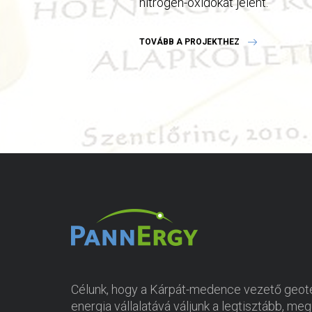
nitrogén-oxidokat jelent.
TOVÁBB A PROJEKTHEZ
Célunk, hogy a Kárpát-medence vezető geot
energia vállalatává váljunk a legtisztább, meg