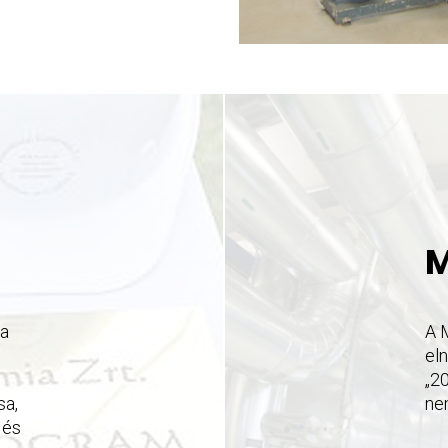
M
sa
A 
el
„20
sa,
nem
 és